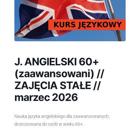
J. ANGIELSKI 60+
(zaawansowani) //
ZAJĘCIA STAŁE //
marzec 2026
Nauka języka angielskiego dla zaawansowanych,
dostosowana do osób w wieku 60+.