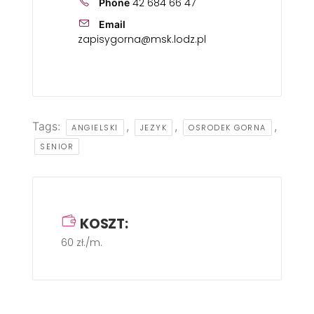
42 684 66 47
Phone
Email
zapisygorna@msk.lodz.pl
Tags:
,
,
,
ANGIELSKI
JEZYK
OSRODEK GORNA
SENIOR
KOSZT:
60 zł./m.