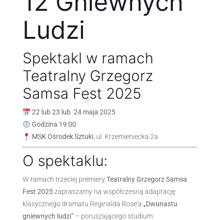
12 Gniewnych
Ludzi
Spektakl w ramach
Teatralny Grzegorz
Samsa Fest 2025
22 lub 23 lub 24 maja 2025
Godzina 19:00
MSK Ośrodek Sztuki
, ul. Krzemieniecka 2a
O spektaklu:
W ramach trzeciej premiery
Teatralny Grzegorz Samsa
Fest 2025
zapraszamy na współczesną adaptację
klasycznego dramatu Reginalda Rose’a
„Dwunastu
gniewnych ludzi”
– poruszającego studium