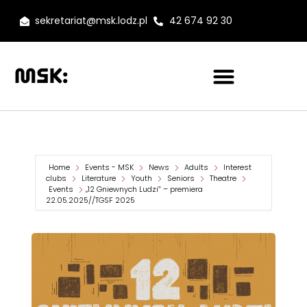
sekretariat@msk.lodz.pl
42 674 92 30
Home
Events - MSK
News
Adults
Interest
clubs
Literature
Youth
Seniors
Theatre
Events
„12 Gniewnych Ludzi” – premiera
22.05.2025//TGSF 2025