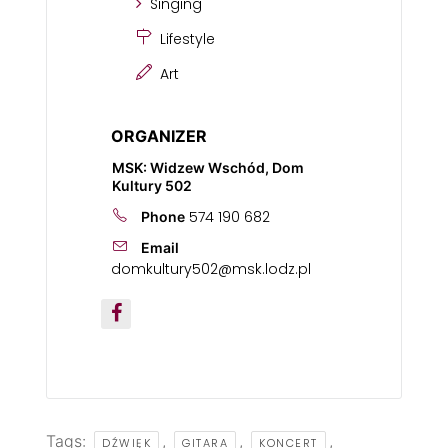
Singing
Lifestyle
Art
ORGANIZER
MSK: Widzew Wschód, Dom
Kultury 502
574 190 682
Phone
Email
domkultury502@msk.lodz.pl
Tags:
,
,
,
DŹWIĘK
GITARA
KONCERT