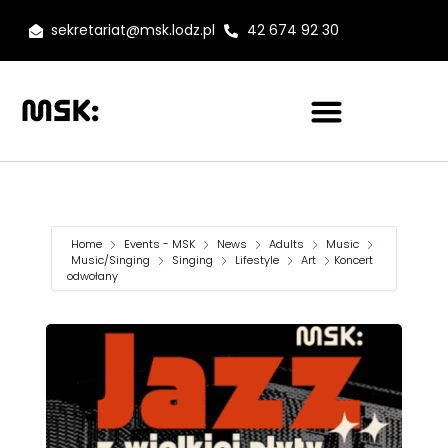
sekretariat@msk.lodz.pl
42 674 92 30
Home
Events - MSK
News
Adults
Music
Music/Singing
Singing
Lifestyle
Art
Koncert
odwołany