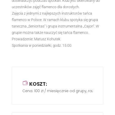
doświadczyć podczas spotkań. Klub jest skierowany do
uczestników zajęć flamenco dla dorosłych.
Zajęcia z jednymi z najlepszych instruktorów tańca
flamenco w Polsce. W ramach klubu spotyka się grupa
taneczna „Senioritas” i grupa instrumentalna „Cajon”. W
grupie można także nauczyć się tańca flamenco.
Prowadzenie: Matusz Kohutek
Spotkania w poniedziałki, godz. 15:00.
KOSZT:
Cena: 100 zł / miesięcznie od grupy, raz w tygodniu