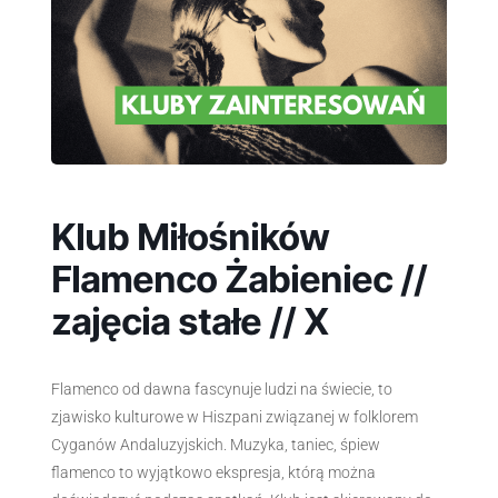
Klub Miłośników
Flamenco Żabieniec //
zajęcia stałe // X
Flamenco od dawna fascynuje ludzi na świecie, to
zjawisko kulturowe w Hiszpani związanej w folklorem
Cyganów Andaluzyjskich. Muzyka, taniec, śpiew
flamenco to wyjątkowo ekspresja, którą można