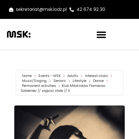
sekretariat@msk.lodz.pl
42 674 92 30
Home
Events - MSK
Adults
Interest clubs
Music/Singing
Seniors
Lifestyle
Dance
Permanent activities
Klub Miłośników Flamenco
Żabieniec // zajęcia stałe // X