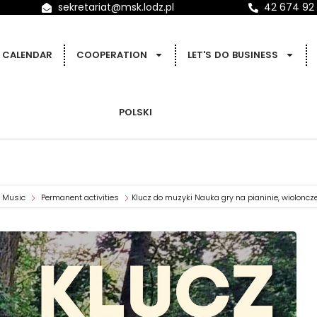
sekretariat@msk.lodz.pl
42 674 92
CALENDAR
COOPERATION
LET'S DO BUSINESS
POLSKI
Music
Permanent activities
Klucz do muzyki Nauka gry na pianinie, wioloncz