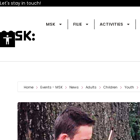
Let's stay in touch!
MSK
FILIE
ACTIVITIES
Home
Events - MSK
News
Adults
Children
Youth