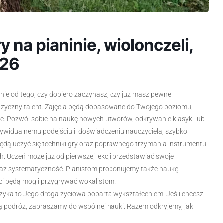
 na pianinie, wiolonczeli,
026
eżnie od tego, czy dopiero zaczynasz, czy już masz pewne
zyczny talent. Zajęcia będą dopasowane do Twojego poziomu,
le. Pozwól sobie na naukę nowych utworów, odkrywanie klasyki lub
ywidualnemu podejściu i doświadczeniu nauczyciela, szybko
ędą uczyć się techniki gry oraz poprawnego trzymania instrumentu.
h. Uczeń może już od pierwszej lekcji przedstawiać swoje
oraz systematyczność. Pianistom proponujemy także naukę
ci będą mogli przygrywać wokalistom.
zyka to Jego droga życiowa poparta wykształceniem. Jeśli chcesz
ą podróż, zapraszamy do wspólnej nauki. Razem odkryjemy, jak