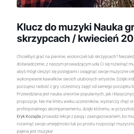
Klucz do muzyki Nauka gry
skrzypcach / kwiecień 2
Chciałbyś grać na pianinie, wiolonczeli lub skrzypcach? Niezal
doświadczenie, z naszym prowadzącym uda Ci się rozwinąć mu
abyś mógł cieszyć się postępami i osiągnąć swoje muzyczne ce
wykonywanie kawałków swoich ulubionych artystów. Dzięki ind
poczujesz radość z gry. Uczestnicy zajęć od samego początku b
Przewidziana jest nauka utworów popularnych, jak i klasycznyc
propozycje. Nie ma limitu wieku uczestników, wystarczy chęć 
profesjonalnego akompaniamentu, dzięki któremu, w przyszłoś
Eryk Kozajda
prowadzi lekcje z pasją i zaangażowaniem, bo mu
rozwinąć swoje umiejętności lub po prostu rozpocząć muzyczn
piękna jest muzyka!