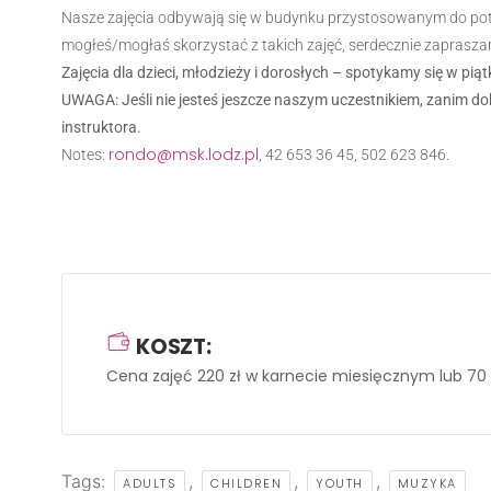
Nasze zajęcia odbywają się w budynku przystosowanym do potrz
mogłeś/mogłaś skorzystać z takich zajęć, serdecznie zaprasza
Zajęcia dla dzieci, młodzieży i dorosłych – spotykamy się w piątk
UWAGA: Jeśli nie jesteś jeszcze naszym uczestnikiem, zanim do
instruktora.
rondo@msk.lodz.pl
Notes:
, 42 653 36 45, 502 623 846.
KOSZT:
Cena zajęć 220 zł w karnecie miesięcznym lub 70 z
Tags:
,
,
,
ADULTS
CHILDREN
YOUTH
MUZYKA