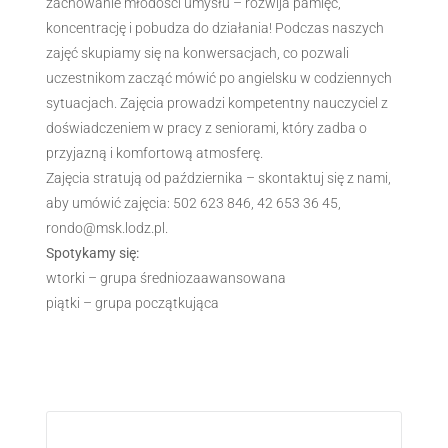
zachowanie młodości umysłu – rozwija pamięć,
koncentrację i pobudza do działania! Podczas naszych
zajęć skupiamy się na konwersacjach, co pozwali
uczestnikom zacząć mówić po angielsku w codziennych
sytuacjach. Zajęcia prowadzi kompetentny nauczyciel z
doświadczeniem w pracy z seniorami, który zadba o
przyjazną i komfortową atmosferę.
Zajęcia stratują od października – skontaktuj się z nami,
aby umówić zajęcia: 502 623 846, 42 653 36 45,
rondo@msk.lodz.pl.
Spotykamy się:
wtorki – grupa średniozaawansowana
piątki – grupa początkująca