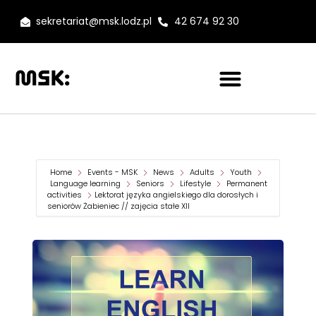
sekretariat@msk.lodz.pl
42 674 92 30
Home
Events - MSK
News
Adults
Youth
Language learning
Seniors
Lifestyle
Permanent
activities
Lektorat języka angielskiego dla dorosłych i
seniorów Żabieniec // zajęcia stałe XII