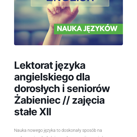
Lektorat języka
angielskiego dla
dorosłych i seniorów
Żabieniec // zajęcia
stałe XII
Nauka nowego języka to doskonały sposób na