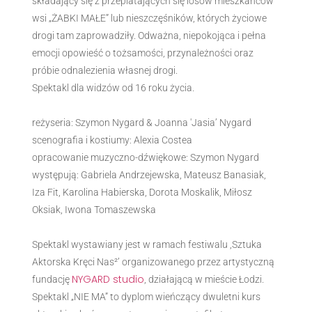
składający się z przeplatających się losów mieszkańców
wsi „ŻABKI MAŁE” lub nieszczęśników, których życiowe
drogi tam zaprowadziły. Odważna, niepokojąca i pełna
emocji opowieść o tożsamości, przynależności oraz
próbie odnalezienia własnej drogi.
Spektakl dla widzów od 16 roku życia.
reżyseria: Szymon Nygard & Joanna 'Jasia’ Nygard
scenografia i kostiumy: Alexia Costea
opracowanie muzyczno-dźwiękowe: Szymon Nygard
występują: Gabriela Andrzejewska, Mateusz Banasiak,
Iza Fit, Karolina Habierska, Dorota Moskalik, Miłosz
Oksiak, Iwona Tomaszewska
Spektakl wystawiany jest w ramach festiwalu ,Sztuka
Aktorska Kręci Nas²’ organizowanego przez artystyczną
NYGARD studio
fundację
, działającą w mieście Łodzi.
Spektakl „NIE MA” to dyplom wieńczący dwuletni kurs