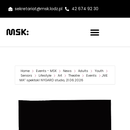
sekretariat@msk.lodz.pl
42 674 92 30
Home
Events - MSK
News
Adults
Youth
Seniors
Lifestyle
Art
Theatre
Events
„NIE
MA” spektakl NYGARD studio, 21.06.2026