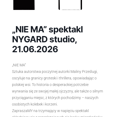
„NIE MA” spektakl
NYGARD studio,
21.06.2026
„NIE MA”
Sztuka autorstwa poczytnej autorki Maliny Prześlugi,
oscyluje na granicy groteski i thrillera, opowiadając o
polskiej wsi. To historia o desperackiej potrzebie
wyrwania się ze swojej małej ojczyzny, ale także o silnym
przyciąganiu miejsc, z których pochodzimy – naszych
osobistych kolebek i korzeni.
ZapraszaMY na trzymający w napięciu spektakl