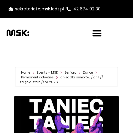
sekretariat@msk.lodz.pl
42 674 92 30
Home
Events - MSK
Seniors
Dance
Permanent activities
Taniec dla seniorów / gr. 1 //
zajęcia stałe // VI 2026