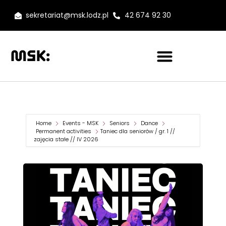
sekretariat@msk.lodz.pl
42 674 92 30
Home
Events - MSK
Seniors
Dance
Permanent activities
Taniec dla seniorów / gr. 1 //
zajęcia stałe // IV 2026