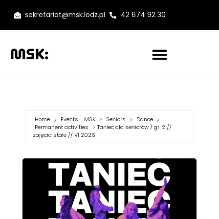
sekretariat@msk.lodz.pl
42 674 92 30
Home
Events - MSK
Seniors
Dance
Permanent activities
Taniec dla seniorów / gr. 2 //
zajęcia stałe // VI 2026