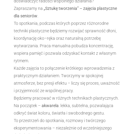
doświadczyć radości wspólnego działania?
Zapraszamy na
„Sztukę tworzenia” – zajęcia plastyczne
dla seniorów
.
To spotkania, podczas których poprzez różnorodne
techniki plastyczne będziemy rozwijać sprawność dłoni,
koordynację oko–ręka oraz naturalną potrzebę
wytwarzania. Praca manualna pobudza koncentrację,
wspiera pamięć i pozwala odzyskać kontakt z własnym
rytmem.
Każde zajęcia to połączenie krótkiego wprowadzenia z
praktycznym działaniem. Tworzymy w spokojnej
atmosferze, bez presji efektu – liczy się proces, uważność
i przyjemność ze wspólnej pracy.
Będziemy pracować w różnych technikach plastycznych.
Na początek –
akwarela
: lekka, subtelna, pozwalająca
odkryć świat koloru, światła i swobodnego gestu.
To przestrzeń do spotkania, rozmowy i twórczego
eksperymentowania – niezależnie od wcześniejszego