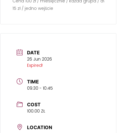
Cena 100 zł / miesięcznie / każda grupa / dwa razy w tyg
15 zł / jedno wejście
DATE
26 Jun 2026
Expired!
TIME
09:30 - 10:45
COST
100.00 ZŁ
LOCATION