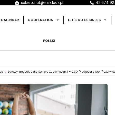
sekretariat@msk.lodz.pl
42 674 92
CALENDAR
COOPERATION
LET'S DO BUSINESS
POLSKI
ies
Zdrowy kręgosłup dla Seniora Żabieniec gr. 1 – 9:30 // zajęcia stałe // czerwi