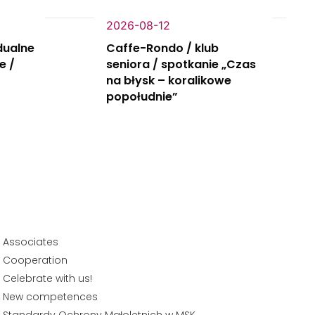
2026-08-12
dualne
Caffe-Rondo / klub
e /
seniora / spotkanie „Czas
na błysk – koralikowe
popołudnie”
Associates
Cooperation
Celebrate with us!
New competences
Standardy Ochrony Małoletnich w MSK