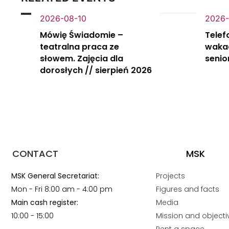
2026-08-10
2026-
Mówię Świadomie –
Telef
teatralna praca ze
wakac
słowem. Zajęcia dla
senio
dorosłych // sierpień 2026
CONTACT
MSK
MSK General Secretariat:
Projects
Mon - Fri 8:00 am - 4:00 pm
Figures and facts
Main cash register:
Media
10:00 - 15:00
Mission and objecti
Rent a space