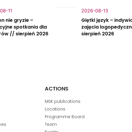
08-11
2026-08-13
on nie gryzie –
Giętki język – indywi
yjne spotkania dla
zajęcia logopedyczn
rów // sierpień 2026
sierpień 2026
ACTIONS
MSK publications
Locations
Programme Board
ves
Team
Events