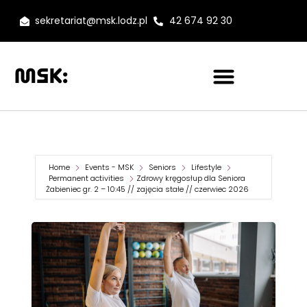
sekretariat@msk.lodz.pl
42 674 92 30
Home
Events - MSK
Seniors
Lifestyle
Permanent activities
Zdrowy kręgosłup dla Seniora
Żabieniec gr. 2 – 10:45 // zajęcia stałe // czerwiec 2026