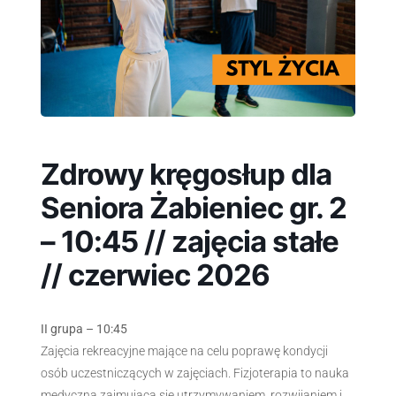
Zdrowy kręgosłup dla
Seniora Żabieniec gr. 2
– 10:45 // zajęcia stałe
// czerwiec 2026
II grupa – 10:45
Zajęcia rekreacyjne mające na celu poprawę kondycji
osób uczestniczących w zajęciach. Fizjoterapia to nauka
medyczna zajmująca się utrzymywaniem, rozwijaniem i